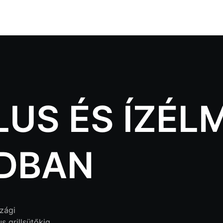
LUS ÉS ÍZÉL
DBAN
zági
s grillsütőkig