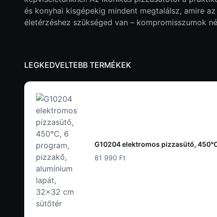
és konyhai kisgépekig mindent megtalálsz, amire az
életérzéshez szükséged van – kompromisszumok nél
LEGKEDVELTEBB TERMÉKEK
G10204 elektromos pizzasütő, 450°C,
81 990 Ft