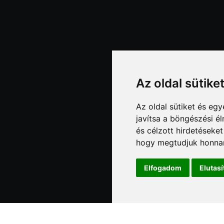
Az oldal sütike
Az oldal sütiket és e
javítsa a böngészési é
és célzott hirdetéseket
hogy megtudjuk honnan
Elfogadom
Elutas