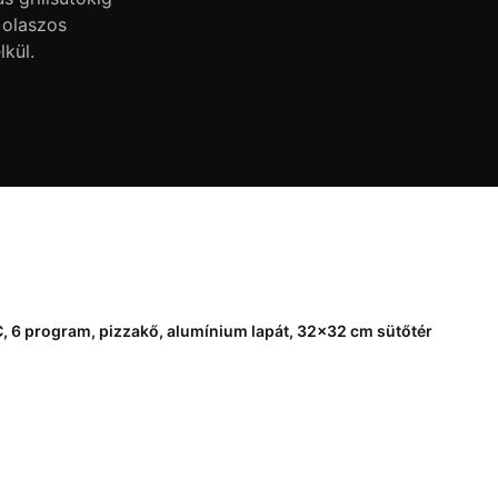
 olaszos
kül.
 6 program, pizzakő, alumínium lapát, 32x32 cm sütőtér