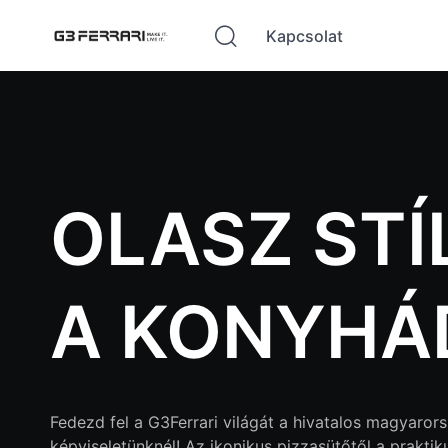
Kapcsolat
OLASZ STÍ
A KONYHÁ
Fedezd fel a G3Ferrari világát a hivatalos magyarors
képviseletünknél! Az ikonikus pizzasütőtől a praktiku