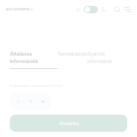
Általános
Termékleírás
Gyártói
információk
információ
*A feltüntetett ár tartalmazza a 27% ÁFÁ-t.
-
+
Kosárba