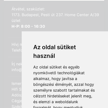
Átvétel, szaküzlet:
1173. Budapest, Pesti út 237. Home Center A/39
üzlet
H-P: 8:00 - 16:30
Hívj minket:
Az oldal sütiket
Telefon: +36 (20) 989-7969
használ
Írj nekünk:
Az oldal sütiket és egyéb
info@hifi-station.hu
nyomkövető technológiákat
alkalmaz, hogy javítsa a
Ismerd meg cégünket:
böngészési élményét, azzal hogy
Hifi Station Kft.
személyre szabott tartalmakat és
Adószám: 13828222-2-42
célzott hirdetéseket jelenít meg,
Cégjegyzékszám: 01-09-875386
és elemzi a weboldalunk
Székhely: 1173. Budapest, Csomafalva utca 2.
forgalmát, hogy megtudjuk