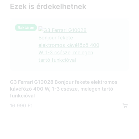
Ezek is érdekelhetnek
Raktáron
R
G3 
800
G3 Ferrari G10028 Bonjour fekete elektromos
kávéfőző 400 W, 1-3 csésze, melegen tartó
13 9
funkcióval
16 990 Ft