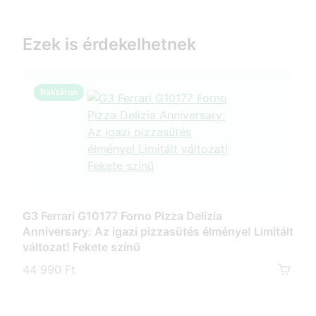
Ezek is érdekelhetnek
Raktáron
R
G3 Ferrari G10177 Forno Pizza Delizia
Anniversary: Az igazi pizzasütés élménye! Limitált
G3 F
változat! Fekete színű
pizz
kőve
44 990 Ft
35 