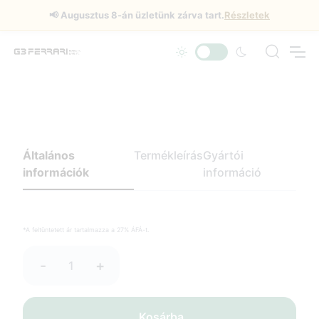
📢
Augusztus 8-án üzletünk zárva tart.
Részletek
Általános
Termékleírás
Gyártói
információk
információ
*A feltüntetett ár tartalmazza a 27% ÁFÁ-t.
-
+
Kosárba