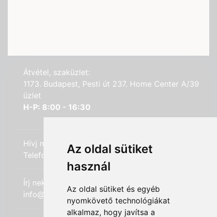
Átvétel, szaküzlet:
1173. Budapest, Pesti út 237. Home Center A/39
üzlet
H-P: 8:00 - 16:30
Hívj minket:
Az oldal sütiket
Telefon: +36 (20) 989-7969
használ
Írj nekünk:
Az oldal sütiket és egyéb
info@hifi-station.hu
nyomkövető technológiákat
alkalmaz, hogy javítsa a