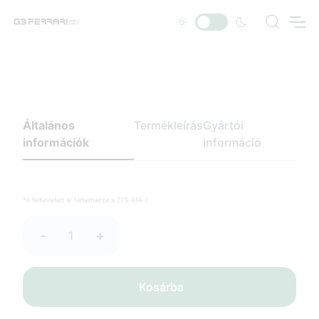
Általános
Termékleírás
Gyártói
információk
információ
*A feltüntetett ár tartalmazza a 27% ÁFÁ-t.
-
+
Kosárba