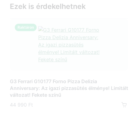
Ezek is érdekelhetnek
Raktáron
R
G3 Ferrari G10177 Forno Pizza Delizia
Anniversary: Az igazi pizzasütés élménye! Limitált
G3 F
változat! Fekete színű
pizz
kőve
44 990 Ft
35 