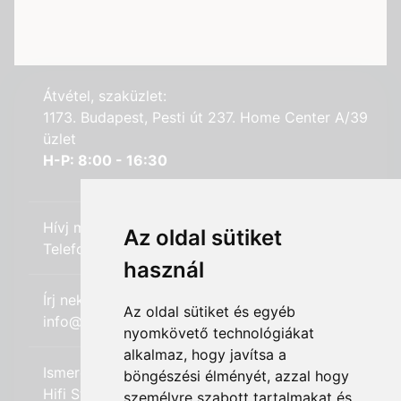
Átvétel, szaküzlet:
1173. Budapest, Pesti út 237. Home Center A/39
üzlet
H-P: 8:00 - 16:30
Hívj minket:
Az oldal sütiket
Telefon: +36 (20) 989-7969
használ
Írj nekünk:
Az oldal sütiket és egyéb
info@hifi-station.hu
nyomkövető technológiákat
alkalmaz, hogy javítsa a
Ismerd meg cégünket:
böngészési élményét, azzal hogy
Hifi Station Kft.
személyre szabott tartalmakat és