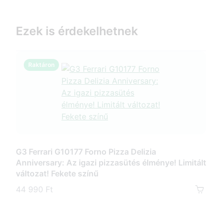
Ezek is érdekelhetnek
Raktáron
R
G3 Ferrari G10177 Forno Pizza Delizia
Anniversary: Az igazi pizzasütés élménye! Limitált
G3 F
változat! Fekete színű
pizz
kőve
44 990 Ft
35 