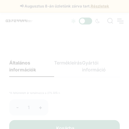
📢
Augusztus 8-án üzletünk zárva tart.
Részletek
Általános
Termékleírás
Gyártói
információk
információ
*A feltüntetett ár tartalmazza a 27% ÁFÁ-t.
-
+
Kosárba