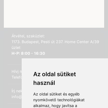
Átvétel, szaküzlet:
1173. Budapest, Pesti út 237. Home Center A/39
üzlet
H-P: 8:00 - 16:30
Hívj minket:
Az oldal sütiket
Telefon: +36 (20) 989-7969
használ
Írj nekünk:
Az oldal sütiket és egyéb
info@hifi-station.hu
nyomkövető technológiákat
alkalmaz, hogy javítsa a