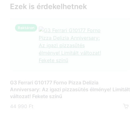
Ezek is érdekelhetnek
Raktáron
R
G3 Ferrari G10177 Forno Pizza Delizia
Anniversary: Az igazi pizzasütés élménye! Limitált
G3 F
változat! Fekete színű
pizz
kőve
44 990 Ft
35 