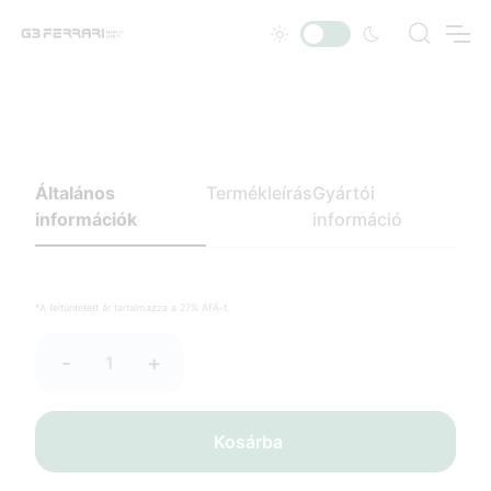
Általános
Termékleírás
Gyártói
információk
információ
*A feltüntetett ár tartalmazza a 27% ÁFÁ-t.
-
+
Kosárba