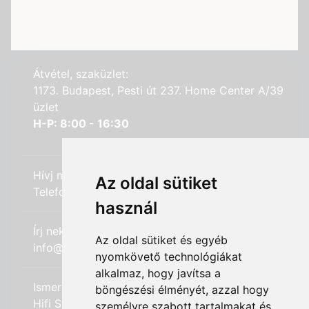
Átvétel, szaküzlet:
1173. Budapest, Pesti út 237. Home Center A/39
üzlet
H-P: 8:00 - 16:30
Hívj minket:
Az oldal sütiket
Telefon: +36 (20) 989-7969
használ
Írj nekünk:
Az oldal sütiket és egyéb
info@hifi-station.hu
nyomkövető technológiákat
alkalmaz, hogy javítsa a
Ismerd meg cégünket:
böngészési élményét, azzal hogy
Hifi Station Kft.
személyre szabott tartalmakat és