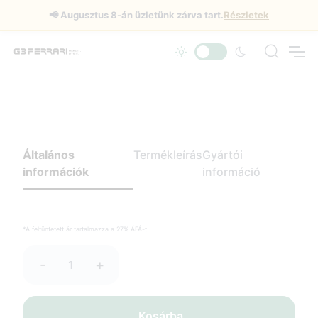
📢
Augusztus 8-án üzletünk zárva tart.
Részletek
Általános
Termékleírás
Gyártói
információk
információ
*A feltüntetett ár tartalmazza a 27% ÁFÁ-t.
-
+
Kosárba