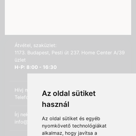
Átvétel, szaküzlet:
1173. Budapest, Pesti út 237. Home Center A/39
üzlet
H-P: 8:00 - 16:30
Hívj minket:
Az oldal sütiket
Telefon: +36 (20) 989-7969
használ
Írj nekünk:
Az oldal sütiket és egyéb
info@hifi-station.hu
nyomkövető technológiákat
alkalmaz, hogy javítsa a