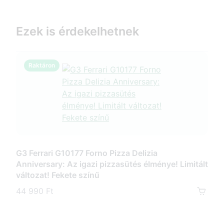
Ezek is érdekelhetnek
Raktáron
R
G3 Ferrari G10177 Forno Pizza Delizia
Anniversary: Az igazi pizzasütés élménye! Limitált
G3 F
változat! Fekete színű
pizz
kőve
44 990 Ft
35 