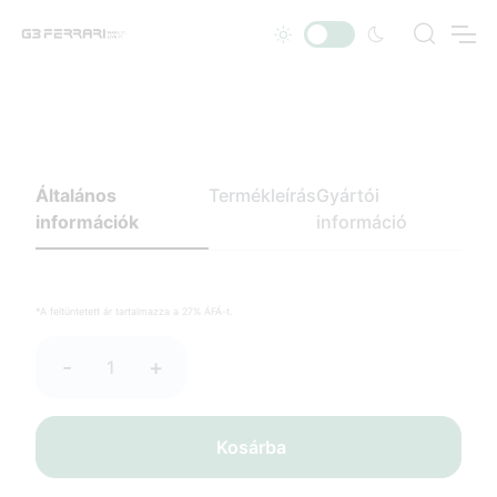
Általános
Termékleírás
Gyártói
információk
információ
*A feltüntetett ár tartalmazza a 27% ÁFÁ-t.
-
+
Kosárba