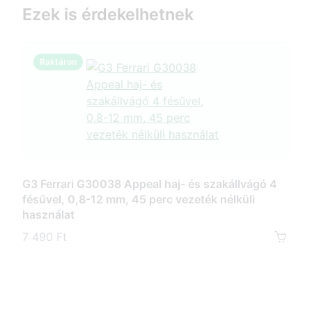
Ezek is érdekelhetnek
Raktáron
R
G3 Ferrari G30038 Appeal haj- és szakállvágó 4
G3 
fésűvel, 0,8-12 mm, 45 perc vezeték nélküli
és s
használat
akk
7 490 Ft
10 5