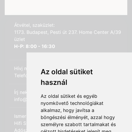
Átvétel, szaküzlet:
1173. Budapest, Pesti út 237. Home Center A/39
üzlet
H-P: 8:00 - 16:30
Hívj minket:
Az oldal sütiket
Telefon: +36 (20) 989-7969
használ
Írj nekünk:
Az oldal sütiket és egyéb
info@hifi-station.hu
nyomkövető technológiákat
alkalmaz, hogy javítsa a
Ismerd meg cégünket:
böngészési élményét, azzal hogy
Hifi Station Kft.
személyre szabott tartalmakat és
Adószám: 13828222-2-42
célzott hirdetéseket jelenít meg,