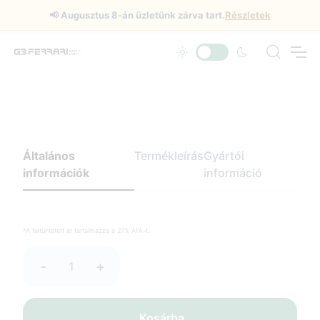
📢
Augusztus 8-án üzletünk zárva tart.
Részletek
Általános
Termékleírás
Gyártói
információk
információ
*A feltüntetett ár tartalmazza a 27% ÁFÁ-t.
-
+
Kosárba