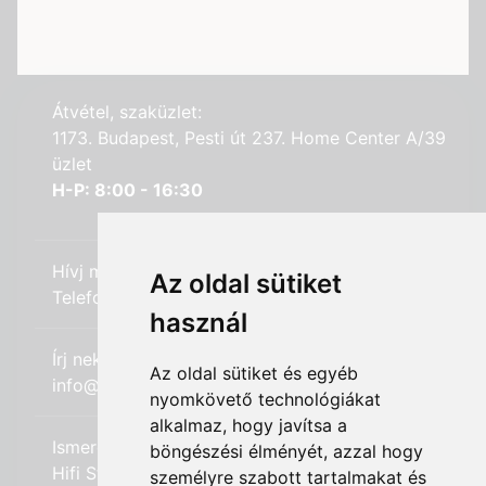
Átvétel, szaküzlet:
1173. Budapest, Pesti út 237. Home Center A/39
üzlet
H-P: 8:00 - 16:30
Hívj minket:
Az oldal sütiket
Telefon: +36 (20) 989-7969
használ
Írj nekünk:
Az oldal sütiket és egyéb
info@hifi-station.hu
nyomkövető technológiákat
alkalmaz, hogy javítsa a
Ismerd meg cégünket:
böngészési élményét, azzal hogy
Hifi Station Kft.
személyre szabott tartalmakat és