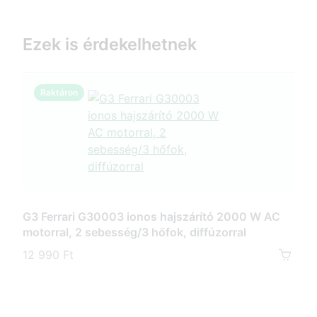
Ezek is érdekelhetnek
Raktáron
R
G3 Ferrari G30003 ionos hajszárító 2000 W AC
G3 F
motorral, 2 sebesség/3 hőfok, diffúzorral
seb
12 990 Ft
8 79