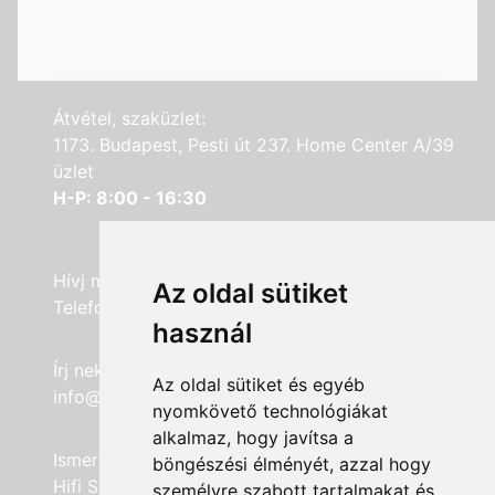
Átvétel, szaküzlet:
1173. Budapest, Pesti út 237. Home Center A/39
üzlet
H-P: 8:00 - 16:30
Hívj minket:
Az oldal sütiket
Telefon: +36 (20) 989-7969
használ
Írj nekünk:
Az oldal sütiket és egyéb
info@hifi-station.hu
nyomkövető technológiákat
alkalmaz, hogy javítsa a
Ismerd meg cégünket:
böngészési élményét, azzal hogy
Hifi Station Kft.
személyre szabott tartalmakat és