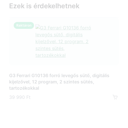
Ezek is érdekelhetnek
Raktáron
R
G3 Ferrari G10136 forró levegős sütő, digitális
G3 
kijelzővel, 12 program, 2 szintes sütés,
forr
tartozékokkal
kije
39 990 Ft
45 