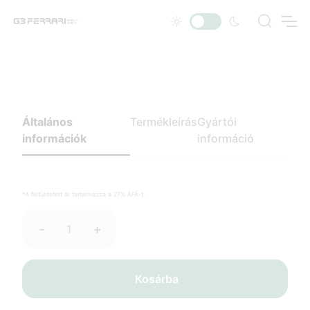
Általános
Termékleírás
Gyártói
információk
információ
*A feltüntetett ár tartalmazza a 27% ÁFÁ-t.
-
+
Kosárba