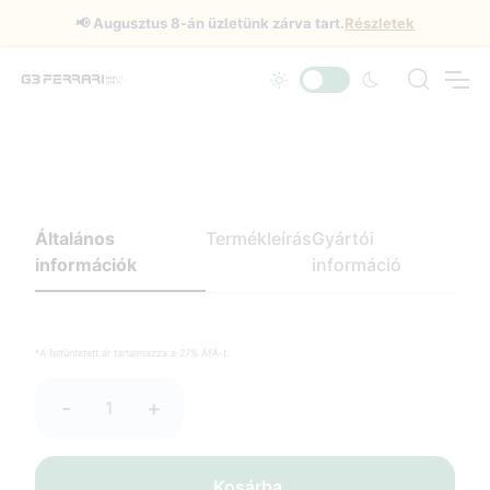
📢
Augusztus 8-án üzletünk zárva tart.
Részletek
Általános
Termékleírás
Gyártói
információk
információ
*A feltüntetett ár tartalmazza a 27% ÁFÁ-t.
-
+
Kosárba