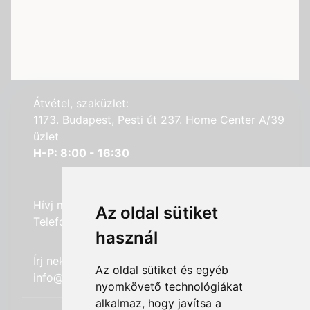
Átvétel, szaküzlet:
1173. Budapest, Pesti út 237. Home Center A/39
üzlet
H-P: 8:00 - 16:30
Hívj minket:
Az oldal sütiket
Telefon: +36 (20) 989-7969
használ
Írj nekünk:
Az oldal sütiket és egyéb
info@hifi-station.hu
nyomkövető technológiákat
alkalmaz, hogy javítsa a