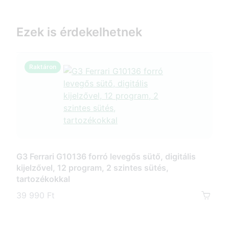
Ezek is érdekelhetnek
Raktáron
R
G3 Ferrari G10136 forró levegős sütő, digitális
G3 
kijelzővel, 12 program, 2 szintes sütés,
forr
tartozékokkal
kije
39 990 Ft
45 