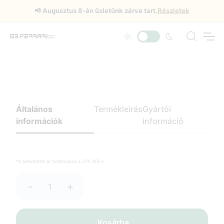
📢
Augusztus 8-án üzletünk zárva tart.
Részletek
Általános
Termékleírás
Gyártói
információk
információ
*A feltüntetett ár tartalmazza a 27% ÁFÁ-t.
-
+
Kosárba