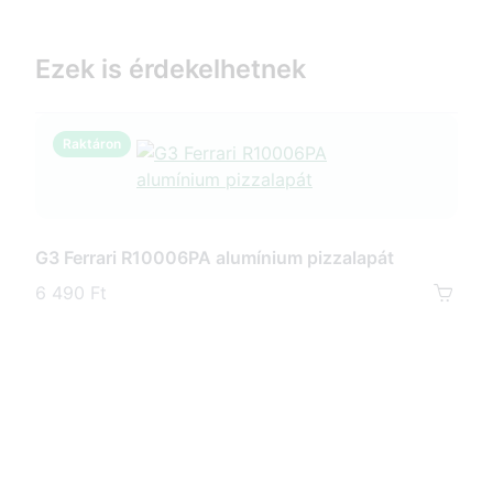
Ezek is érdekelhetnek
Raktáron
R
G3 Ferrari R10006PA alumínium pizzalapát
6 490 Ft
G3 F
G10
süt
7 49