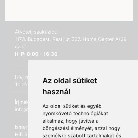
Átvétel, szaküzlet:
1173. Budapest, Pesti út 237. Home Center A/39
üzlet
H-P: 8:00 - 16:30
Hívj minket:
Az oldal sütiket
Telefon: +36 (20) 989-7969
használ
Írj nekünk:
Az oldal sütiket és egyéb
info@hifi-station.hu
nyomkövető technológiákat
alkalmaz, hogy javítsa a
Ismerd meg cégünket:
böngészési élményét, azzal hogy
Hifi Station Kft.
személyre szabott tartalmakat és