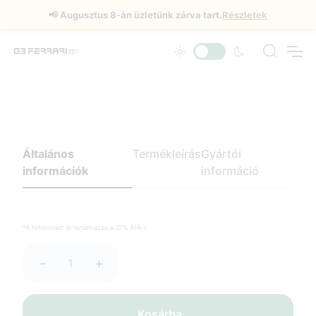
📢
Augusztus 8-án üzletünk zárva tart.
Részletek
Általános
Termékleírás
Gyártói
információk
információ
*A feltüntetett ár tartalmazza a 27% ÁFÁ-t.
-
+
Kosárba