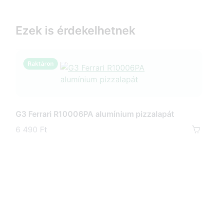
Ezek is érdekelhetnek
Raktáron
R
G3 Ferrari R10006PA alumínium pizzalapát
6 490 Ft
G3 
G10
mos
6 9