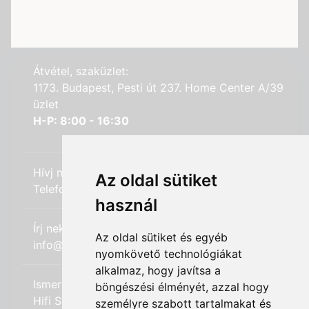
Átvétel, szaküzlet:
1173. Budapest, Pesti út 237. Home Center A/39
üzlet
H-P: 8:00 - 16:30
Hívj minket:
Az oldal sütiket
Telefon: +36 (20) 989-7969
használ
Írj nekünk:
Az oldal sütiket és egyéb
info@hifi-station.hu
nyomkövető technológiákat
alkalmaz, hogy javítsa a
Ismerd meg cégünket:
böngészési élményét, azzal hogy
Hifi Station Kft.
személyre szabott tartalmakat és