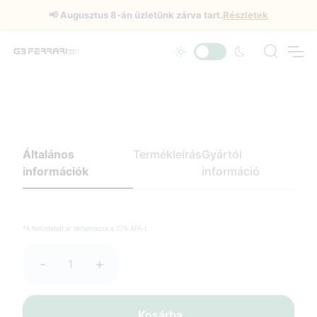
📢
Augusztus 8-án üzletünk zárva tart.
Részletek
Általános
Termékleírás
Gyártói
információk
információ
*A feltüntetett ár tartalmazza a 27% ÁFÁ-t.
-
+
Kosárba