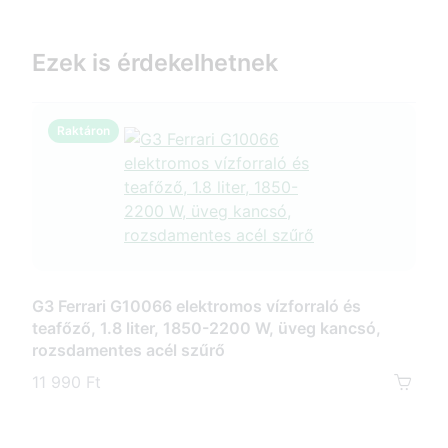
Ezek is érdekelhetnek
Raktáron
R
G3 Ferrari G10066 elektromos vízforraló és
G3 F
teafőző, 1.8 liter, 1850-2200 W, üveg kancsó,
kapa
rozsdamentes acél szűrő
7 99
11 990 Ft