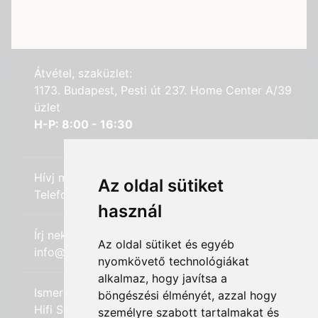
Átvétel, szaküzlet:
1173. Budapest, Pesti út 237. Home Center A/39
üzlet
H-P: 8:00 - 16:30
Hívj minket:
Az oldal sütiket
Telefon: +36 (20) 989-7969
használ
Írj nekünk:
Az oldal sütiket és egyéb
info@hifi-station.hu
nyomkövető technológiákat
alkalmaz, hogy javítsa a
Ismerd meg cégünket:
böngészési élményét, azzal hogy
Hifi Station Kft.
személyre szabott tartalmakat és