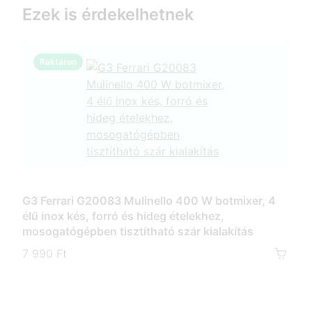
Ezek is érdekelhetnek
Raktáron
R
G3 Ferrari G20083 Mulinello 400 W botmixer, 4
G3 
élű inox kés, forró és hideg ételekhez,
100
mosogatógépben tisztítható szár kialakítás
keve
7 990 Ft
12 4