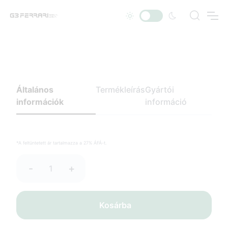
Általános
Termékleírás
Gyártói
információk
információ
*A feltüntetett ár tartalmazza a 27% ÁFÁ-t.
-
+
Kosárba