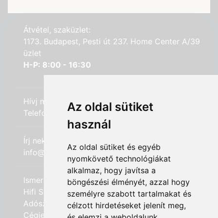
Átvétel, szaküzlet:
1173. Budapest, Pesti út 237. Home Center A/39
üzlet
H-P: 8:00 - 16:30
Hívj minket:
Az oldal sütiket
Telefon: +36 (20) 989-7969
használ
Írj nekünk:
Az oldal sütiket és egyéb
info@hifi-station.hu
nyomkövető technológiákat
alkalmaz, hogy javítsa a
Ismerd meg cégünket:
böngészési élményét, azzal hogy
Hifi Station Kft.
személyre szabott tartalmakat és
Adószám: 13828222-2-42
célzott hirdetéseket jelenít meg,
Cégjegyzékszám: 01-09-875386
és elemzi a weboldalunk