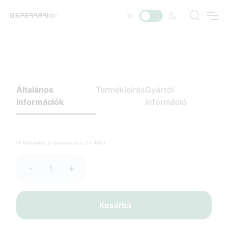
Általános
Termékleírás
Gyártói
információk
információ
*A feltüntetett ár tartalmazza a 27% ÁFÁ-t.
-
+
Kosárba