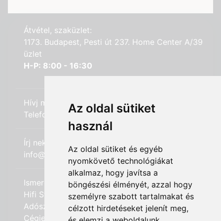
Átvétel, szaküzlet:
1173. Budapest, Pesti út 237. Home Center A/39
üzlet
H-P: 8:00 - 16:30
Hívj minket:
Az oldal sütiket
Telefon: +36 (20) 989-7969
használ
Írj nekünk:
Az oldal sütiket és egyéb
info@hifi-station.hu
nyomkövető technológiákat
alkalmaz, hogy javítsa a
Ismerd meg cégünket:
böngészési élményét, azzal hogy
Hifi Station Kft.
személyre szabott tartalmakat és
Adószám: 13828222-2-42
célzott hirdetéseket jelenít meg,
Cégjegyzékszám: 01-09-875386
és elemzi a weboldalunk