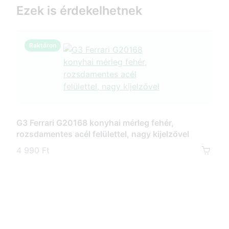
Ezek is érdekelhetnek
Raktáron
B
G3 Ferrari G20168 konyhai mérleg fehér,
rozsdamentes acél felülettel, nagy kijelzővel
G3 F
kije
4 990 Ft
8 5