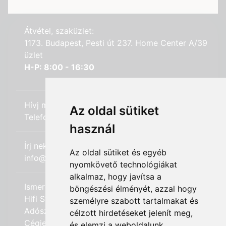
Átvétel, szaküzlet:
1173. Budapest, Pesti út 237. Home Center A/39
üzlet
H-P: 8:00 - 16:30
Hívj minket:
Az oldal sütiket
Telefon: +36 (20) 989-7969
használ
Írj nekünk:
Az oldal sütiket és egyéb
info@hifi-station.hu
nyomkövető technológiákat
alkalmaz, hogy javítsa a
Ismerd meg cégünket:
böngészési élményét, azzal hogy
Hifi Station Kft.
személyre szabott tartalmakat és
Adószám: 13828222-2-42
célzott hirdetéseket jelenít meg,
Cégjegyzékszám: 01-09-875386
és elemzi a weboldalunk