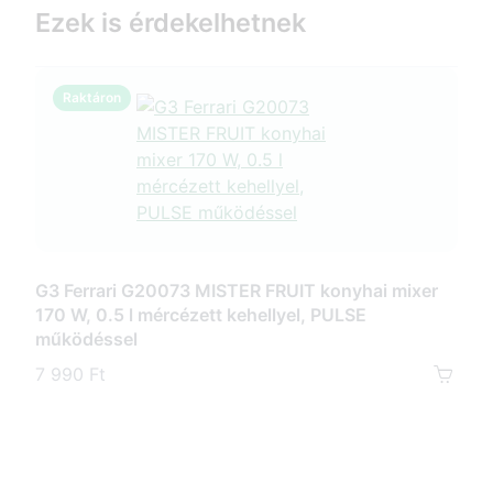
Ezek is érdekelhetnek
Raktáron
R
G3 Ferrari G20073 MISTER FRUIT konyhai mixer
170 W, 0.5 l mércézett kehellyel, PULSE
G3 F
működéssel
lite
peng
7 990 Ft
17 9