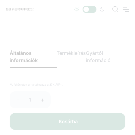
Általános
Termékleírás
Gyártói
információk
információ
*A feltüntetett ár tartalmazza a 27% ÁFÁ-t.
-
+
Kosárba