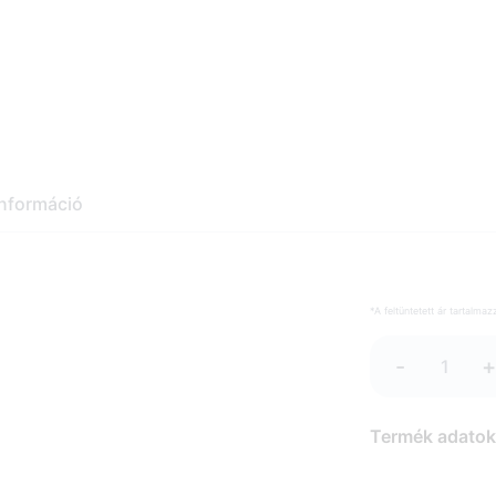
információ
*A feltüntetett ár tartalma
-
Termék adatok