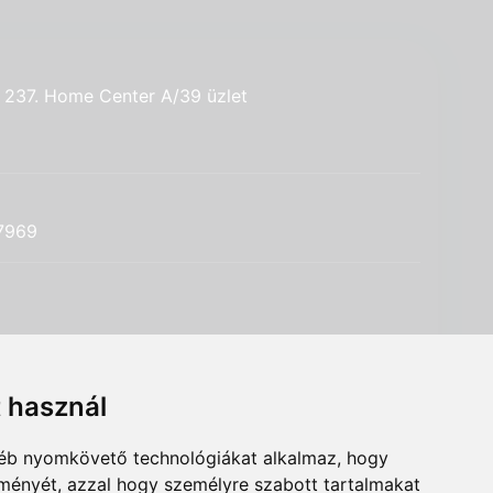
út 237. Home Center A/39 üzlet
-7969
t használ
-42
gyéb nyomkövető technológiákat alkalmaz, hogy
9-875386
lményét, azzal hogy személyre szabott tartalmakat
t, Csomafalva utca 2. Fszt. 38/A