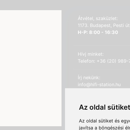
Átvétel, szaküzlet:
1173. Budapest, Pesti 
H-P: 8:00 - 16:30
Hívj minket:
Telefon: +36 (20) 989
Írj nekünk:
info@hifi-station.hu
Ismerd meg cégünket:
Az oldal sütike
Hifi Station Kft.
Adószám: 13828222-2
Az oldal sütiket és e
Cégjegyzékszám: 01-0
javítsa a böngészési é
Székhely: 1173. Budapes